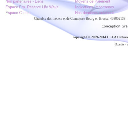
Nos partenaires - Liens
Moyens de Paiement
Espace Pro. Réservé Life Wave
Indications Importantes
Espace Clients
Nos dernières créations
Chambre des métiers et de Commerce Bourg en Bresse: 498002138
copyright © 2009-2014 CLEA Diffusion
Oxatis - 