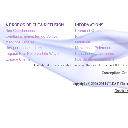
A PROPOS DE CLEA DIFFUSION
INFORMATIONS
Nos Coordonnées
Promo et Offres
Conditions générales de Ventes
FAQ
Mentions Légales
Livraison
Nos partenaires - Liens
Moyens de Paiement
Espace Pro. Réservé Life Wave
Indications Importantes
Espace Clients
Nos dernières créations
Chambre des métiers et de Commerce Bourg en Bresse: 498002138
copyright © 2009-2014 CLEA Diffusion
Oxatis - 