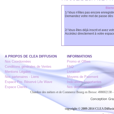
Bienv
1/ Vous n'êtes pas encore enregistr
Demandez votre mot de passe dès 
2/ Vous êtes déjà inscrit et avez vot
Accédez directement à votre espac
A PROPOS DE CLEA DIFFUSION
INFORMATIONS
Nos Coordonnées
Promo et Offres
Conditions générales de Ventes
FAQ
Mentions Légales
Livraison
Nos partenaires - Liens
Moyens de Paiement
Espace Pro. Réservé Life Wave
Indications Importantes
Espace Clients
Nos dernières créations
Chambre des métiers et de Commerce Bourg en Bresse: 498002138
copyright © 2009-2014 CLEA Diffusion