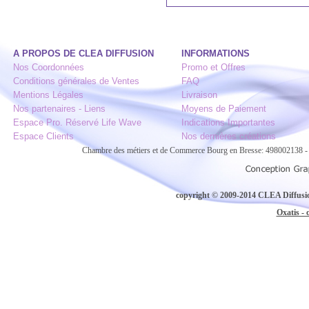
A PROPOS DE CLEA DIFFUSION
INFORMATIONS
Nos Coordonnées
Promo et Offres
Conditions générales de Ventes
FAQ
Mentions Légales
Livraison
Nos partenaires - Liens
Moyens de Paiement
Espace Pro. Réservé Life Wave
Indications Importantes
Espace Clients
Nos dernières créations
Chambre des métiers et de Commerce Bourg en Bresse: 498002138
copyright © 2009-2014 CLEA Diffusion
Oxatis - 