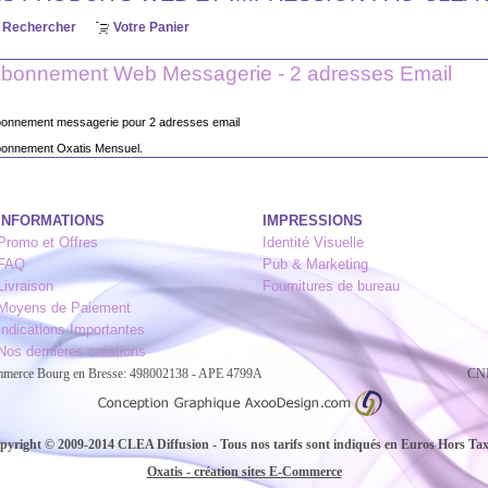
Rechercher
Votre Panier
bonnement Web Messagerie - 2 adresses Email
onnement messagerie pour 2 adresses email
onnement Oxatis Mensuel.
INFORMATIONS
IMPRESSIONS
Promo et Offres
Identité Visuelle
FAQ
Pub & Marketing
Livraison
Fournitures de bureau
Moyens de Paiement
Indications Importantes
Nos dernières créations
ommerce Bourg en Bresse: 498002138 - APE 4799A
CNI
pyright © 2009-2014 CLEA Diffusion - Tous nos tarifs sont indiqués en Euros Hors Ta
Oxatis - création sites E-Commerce