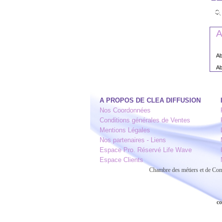
A
Ab
Ab
A PROPOS DE CLEA DIFFUSION
Nos Coordonnées
Conditions générales de Ventes
Mentions Légales
Nos partenaires - Liens
Espace Pro. Réservé Life Wave
Espace Clients
Chambre des métiers et de C
co