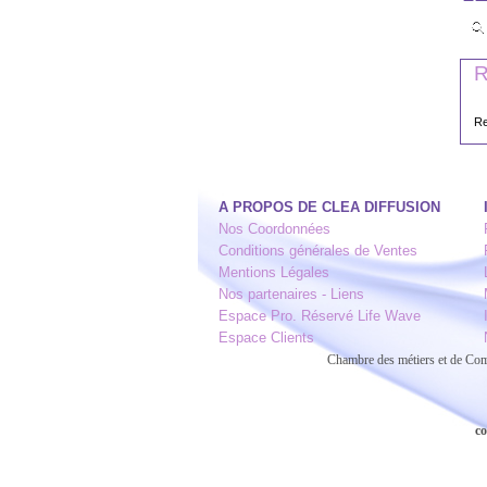
R
Re
A PROPOS DE CLEA DIFFUSION
Nos Coordonnées
Conditions générales de Ventes
Mentions Légales
Nos partenaires - Liens
Espace Pro. Réservé Life Wave
Espace Clients
Chambre des métiers et de C
co