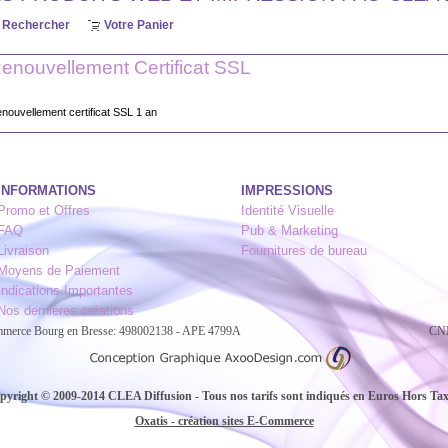
Rechercher
Votre Panier
enouvellement Certificat SSL
nouvellement certificat SSL 1 an
INFORMATIONS
IMPRESSIONS
Promo et Offres
Identité Visuelle
FAQ
Pub & Marketing
Livraison
Fournitures de bureau
Moyens de Paiement
Indications Importantes
Nos dernières créations
ommerce Bourg en Bresse: 498002138 - APE 4799A
CNI
pyright © 2009-2014 CLEA Diffusion - Tous nos tarifs sont indiqués en Euros Hors Ta
Oxatis - création sites E-Commerce