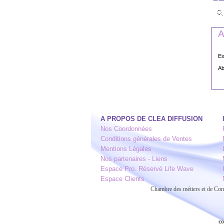
A
Ex
Ab
A PROPOS DE CLEA DIFFUSION
Nos Coordonnées
Conditions générales de Ventes
Mentions Légales
Nos partenaires - Liens
Espace Pro. Réservé Life Wave
Espace Clients
Chambre des métiers et de C
co