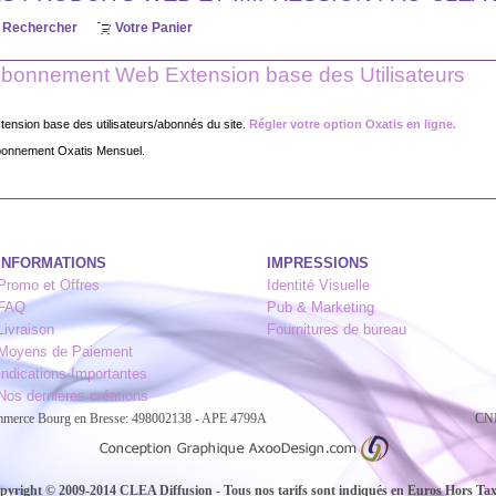
Rechercher
Votre Panier
bonnement Web Extension base des Utilisateurs
tension base des utilisateurs/abonnés du site.
Régler votre option Oxatis en ligne.
onnement Oxatis Mensuel.
INFORMATIONS
IMPRESSIONS
Promo et Offres
Identité Visuelle
FAQ
Pub & Marketing
Livraison
Fournitures de bureau
Moyens de Paiement
Indications Importantes
Nos dernières créations
ommerce Bourg en Bresse: 498002138 - APE 4799A
CNI
pyright © 2009-2014 CLEA Diffusion - Tous nos tarifs sont indiqués en Euros Hors Ta