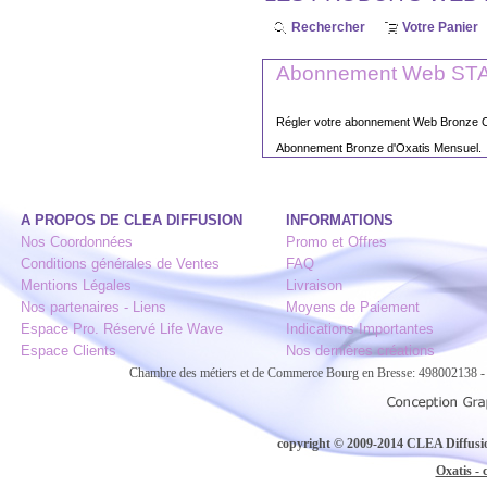
Rechercher
Votre Panier
Abonnement Web ST
Régler votre abonnement Web Bronze Ox
Abonnement Bronze d'Oxatis Mensuel.
A PROPOS DE CLEA DIFFUSION
INFORMATIONS
Nos Coordonnées
Promo et Offres
Conditions générales de Ventes
FAQ
Mentions Légales
Livraison
Nos partenaires - Liens
Moyens de Paiement
Espace Pro. Réservé Life Wave
Indications Importantes
Espace Clients
Nos dernières créations
Chambre des métiers et de Commerce Bourg en Bresse: 498002138
copyright © 2009-2014 CLEA Diffusion
Oxatis - 