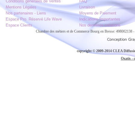
Conditions générales de Ventes
FAQ
Mentions Légales
Livraison
Nos partenaires - Liens
Moyens de Paiement
Espace Pro. Réservé Life Wave
Indications Importantes
Espace Clients
Nos dernières créations
Chambre des métiers et de Commerce Bourg en Bresse: 498002138
copyright © 2009-2014 CLEA Diffusion
Oxatis - 