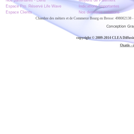
Nos partenaires - Liens
Moyens de Paiement
Espace Pro. Réservé Life Wave
Indications Importantes
Espace Clients
Nos dernières créations
Chambre des métiers et de Commerce Bourg en Bresse: 498002138
copyright © 2009-2014 CLEA Diffusion
Oxatis - 