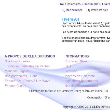
Tous les articles
>
Imprimerie
>
Flyers
Rechercher
Votre Panier
Flyers A4
Flyer format A4 (ou feuille volante), ég
des événements, ou pour faire connaitre
Les flyers dispobibles sur notre site se d
Il existe encore bien d'autres formats, t
demander un devis, nous l'établirons dan
A PROPOS DE CLEA DIFFUSION
INFORMATIONS
Nos Coordonnées
Promo et Offres
Conditions générales de Ventes
FAQ
Mentions Légales
Livraison
Nos partenaires - Liens
Moyens de Paiement
Espace Pro. Réservé Life Wave
Indications Importantes
Espace Clients
Nos dernières créations
Chambre des métiers et de Commerce Bourg en Bresse: 498002138
copyright © 2009-2014 CLEA Diffusion