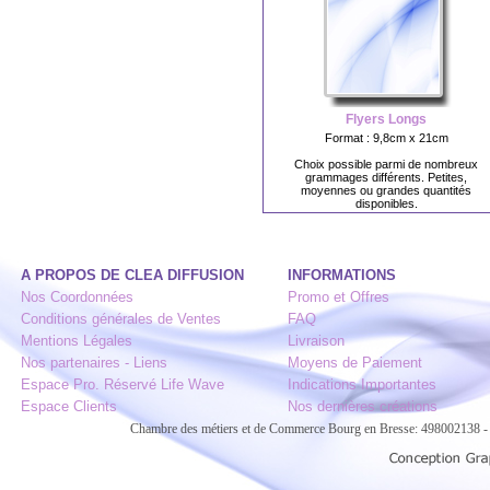
Flyers Longs
Format : 9,8cm x 21cm
Choix possible parmi de nombreux
grammages différents. Petites,
moyennes ou grandes quantités
disponibles.
A PROPOS DE CLEA DIFFUSION
INFORMATIONS
Nos Coordonnées
Promo et Offres
Conditions générales de Ventes
FAQ
Mentions Légales
Livraison
Nos partenaires - Liens
Moyens de Paiement
Espace Pro. Réservé Life Wave
Indications Importantes
Espace Clients
Nos dernières créations
Chambre des métiers et de Commerce Bourg en Bresse: 498002138