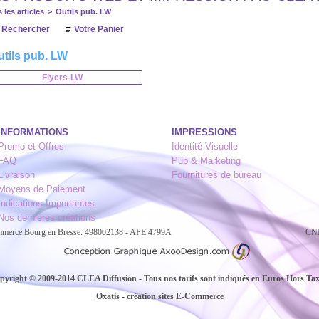
 les articles
>
Outils pub. LW
Rechercher
Votre Panier
utils pub. LW
Flyers-LW
INFORMATIONS
IMPRESSIONS
Promo et Offres
Identité Visuelle
FAQ
Pub & Marketing
Livraison
Fournitures de bureau
Moyens de Paiement
Indications Importantes
Nos dernières créations
ommerce Bourg en Bresse: 498002138 - APE 4799A
CNI
pyright © 2009-2014 CLEA Diffusion - Tous nos tarifs sont indiqués en Euros Hors Ta
Oxatis - création sites E-Commerce