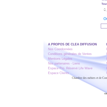
Tous
O
A PROPOS DE CLEA DIFFUSION
Nos Coordonnées
Conditions générales de Ventes
Mentions Légales
Nos partenaires - Liens
Espace Pro. Réservé Life Wave
Espace Clients
Chambre des métiers et de C
co