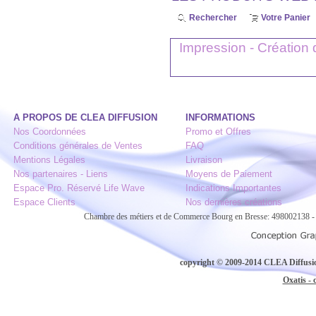
Rechercher
Votre Panier
Impression - Création d
A PROPOS DE CLEA DIFFUSION
INFORMATIONS
Nos Coordonnées
Promo et Offres
Conditions générales de Ventes
FAQ
Mentions Légales
Livraison
Nos partenaires - Liens
Moyens de Paiement
Espace Pro. Réservé Life Wave
Indications Importantes
Espace Clients
Nos dernières créations
Chambre des métiers et de Commerce Bourg en Bresse: 498002138
copyright © 2009-2014 CLEA Diffusion
Oxatis - 