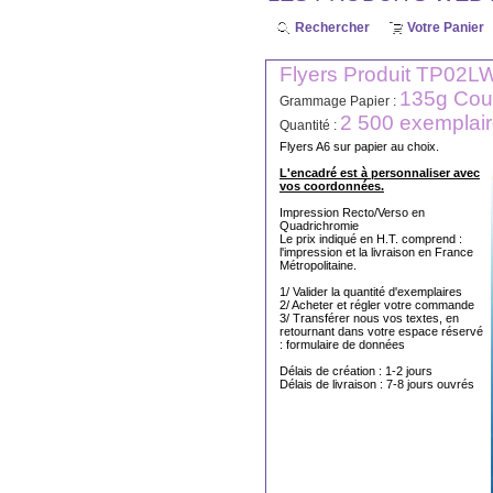
Rechercher
Votre Panier
Flyers Produit TP02L
135g Couc
Grammage Papier :
2 500 exemplai
Quantité :
Flyers A6 sur papier au choix.
L'encadré est à personnaliser avec
vos coordonnées.
Impression Recto/Verso en
Quadrichromie
Le prix indiqué en H.T. comprend :
l'impression et la livraison en France
Métropolitaine.
1/ Valider la quantité d'exemplaires
2/ Acheter et régler votre commande
3/ Transférer nous vos textes, en
retournant dans votre espace réservé
: formulaire de données
Délais de création : 1-2 jours
Délais de livraison : 7-8 jours ouvrés