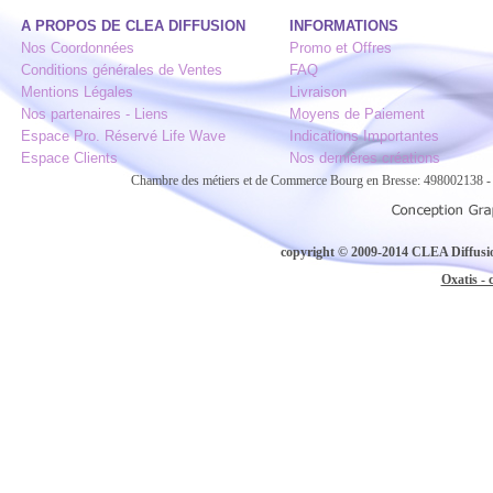
A PROPOS DE CLEA DIFFUSION
INFORMATIONS
Nos Coordonnées
Promo et Offres
Conditions générales de Ventes
FAQ
Mentions Légales
Livraison
Nos partenaires - Liens
Moyens de Paiement
Espace Pro. Réservé Life Wave
Indications Importantes
Espace Clients
Nos dernières créations
Chambre des métiers et de Commerce Bourg en Bresse: 498002138
copyright © 2009-2014 CLEA Diffusion
Oxatis - 