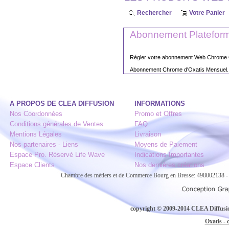
Rechercher
Votre Panier
Abonnement Platefor
Régler votre abonnement Web Chrome O
Abonnement Chrome d'Oxatis Mensuel.
A PROPOS DE CLEA DIFFUSION
INFORMATIONS
Nos Coordonnées
Promo et Offres
Conditions générales de Ventes
FAQ
Mentions Légales
Livraison
Nos partenaires - Liens
Moyens de Paiement
Espace Pro. Réservé Life Wave
Indications Importantes
Espace Clients
Nos dernières créations
Chambre des métiers et de Commerce Bourg en Bresse: 498002138
copyright © 2009-2014 CLEA Diffusion
Oxatis - 