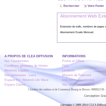
Rechercher
Votre Panier
Abonnement Web Exten
Extension de trafic, nombres de pages
Abonnement Oxatis Mensuel.
A PROPOS DE CLEA DIFFUSION
INFORMATIONS
Nos Coordonnées
Promo et Offres
Conditions générales de Ventes
FAQ
Mentions Légales
Livraison
Nos partenaires - Liens
Moyens de Paiement
Espace Pro. Réservé Life Wave
Indications Importantes
Espace Clients
Nos dernières créations
Chambre des métiers et de Commerce Bourg en Bresse: 498002138
copyright © 2009-2014 CLEA Diffusion