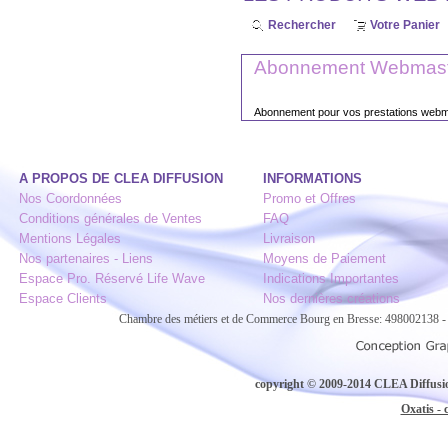
Rechercher
Votre Panier
Abonnement Webmaste
Abonnement pour vos prestations webma
A PROPOS DE CLEA DIFFUSION
INFORMATIONS
Nos Coordonnées
Promo et Offres
Conditions générales de Ventes
FAQ
Mentions Légales
Livraison
Nos partenaires - Liens
Moyens de Paiement
Espace Pro. Réservé Life Wave
Indications Importantes
Espace Clients
Nos dernières créations
Chambre des métiers et de Commerce Bourg en Bresse: 498002138
copyright © 2009-2014 CLEA Diffusion
Oxatis - 