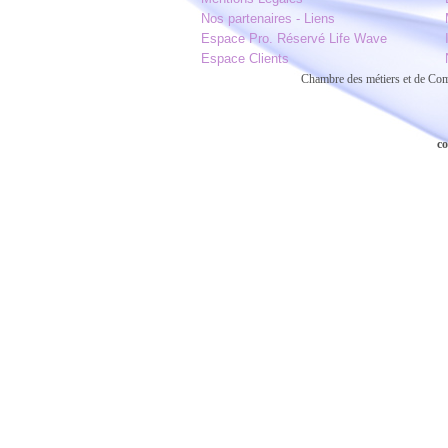
Nos partenaires - Liens
Espace Pro. Réservé Life Wave
Espace Clients
Chambre des métiers et de C
co