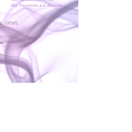
Nos Prestations à la demande
L : 1375372
xes