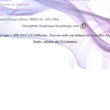
Moyens de Paiement
Indications Importantes
Nos dernières créations
ommerce Bourg en Bresse: 498002138 - APE 4799A
CNI
pyright © 2009-2014 CLEA Diffusion - Tous nos tarifs sont indiqués en Euros Hors Ta
Oxatis - création sites E-Commerce