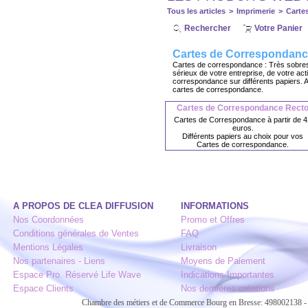
Tous les articles
>
Imprimerie
>
Carte
Rechercher
Votre Panier
Cartes de Correspondan
Cartes de correspondance : Très sobres, 
sérieux de votre entreprise, de votre ac
correspondance sur différents papiers. A
cartes de correspondance.
Cartes de Correspondance Rect
Cartes de Correspondance à partir de 4
euros.
Différents papiers au choix pour vos
Cartes de correspondance.
A PROPOS DE CLEA DIFFUSION
INFORMATIONS
Nos Coordonnées
Promo et Offres
Conditions générales de Ventes
FAQ
Mentions Légales
Livraison
Nos partenaires - Liens
Moyens de Paiement
Espace Pro. Réservé Life Wave
Indications Importantes
Espace Clients
Nos dernières créations
Chambre des métiers et de Commerce Bourg en Bresse: 498002138