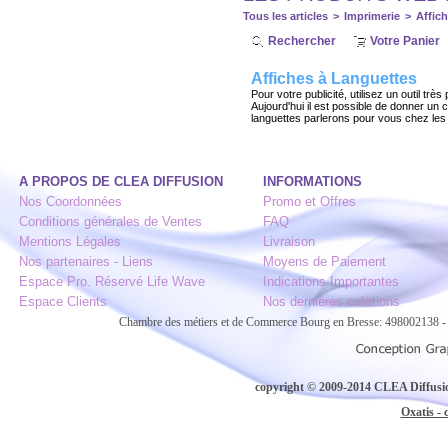
Tous les articles
>
Imprimerie
>
Affic
Rechercher
Votre Panier
Affiches à Languettes
Pour votre publicité, utilisez un outil très
Aujourd'hui il est possible de donner un 
languettes parlerons pour vous chez le
A PROPOS DE CLEA DIFFUSION
INFORMATIONS
Nos Coordonnées
Promo et Offres
Conditions générales de Ventes
FAQ
Mentions Légales
Livraison
Nos partenaires - Liens
Moyens de Paiement
Espace Pro. Réservé Life Wave
Indications Importantes
Espace Clients
Nos dernières créations
Chambre des métiers et de Commerce Bourg en Bresse: 498002138
copyright © 2009-2014 CLEA Diffusion
Oxatis - 