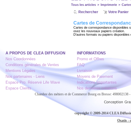
Tous les articles
>
Imprimerie
>
Carte
Rechercher
Votre Panier
Cartes de Correspondanc
Cartes de correspondance disponibles sur
osez les nouveaux papiers création.
D'autres formats ou papiers disponible
A PROPOS DE CLEA DIFFUSION
INFORMATIONS
Nos Coordonnées
Promo et Offres
Conditions générales de Ventes
FAQ
Mentions Légales
Livraison
Nos partenaires - Liens
Moyens de Paiement
Espace Pro. Réservé Life Wave
Indications Importantes
Espace Clients
Nos dernières créations
Chambre des métiers et de Commerce Bourg en Bresse: 498002138
copyright © 2009-2014 CLEA Diffusion
Oxatis - 