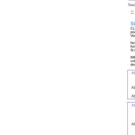
Tous
Si
CL
pou
Vou
Nou
fo
Si 
IM
vo
dev
A
A
A
A
A