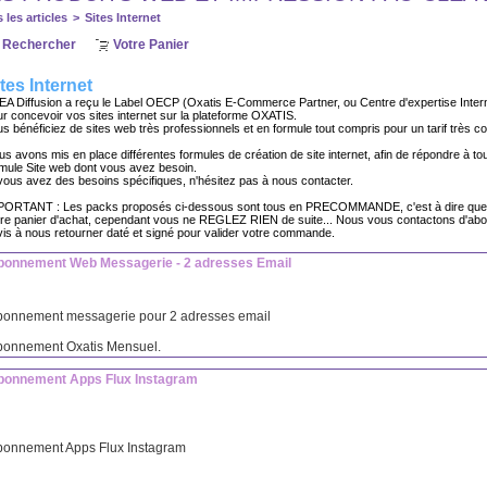
 les articles
>
Sites Internet
Rechercher
Votre Panier
tes Internet
EA Diffusion a reçu le Label OECP (Oxatis E-Commerce Partner, ou Centre d'expertise Int
r concevoir vos sites internet sur la plateforme OXATIS.
s bénéficiez de sites web très professionnels et en formule tout compris pour un tarif très com
s avons mis en place différentes formules de création de site internet, afin de répondre à tou
rmule Site web dont vous avez besoin.
vous avez des besoins spécifiques, n'hésitez pas à nous contacter.
PORTANT : Les packs proposés ci-dessous sont tous en PRECOMMANDE, c'est à dire que vou
tre panier d'achat, cependant vous ne REGLEZ RIEN de suite... Nous vous contactons d'abor
is à nous retourner daté et signé pour valider votre commande.
bonnement Web Messagerie - 2 adresses Email
bonnement messagerie pour 2 adresses email
bonnement Oxatis Mensuel.
bonnement Apps Flux Instagram
bonnement Apps Flux Instagram